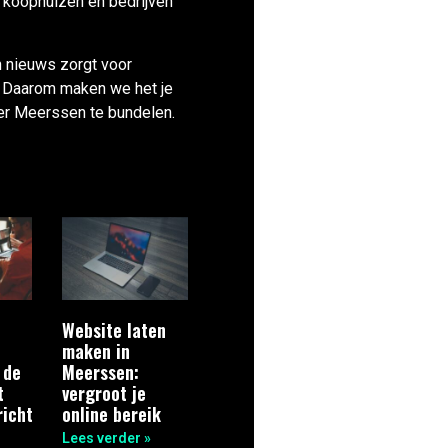
, koophuizen en bedrijven
n nieuws zorgt voor
 Daarom maken we het je
ver Meerssen te bundelen.
Website laten
maken in
 de
Meerssen:
t
vergroot je
icht
online bereik
Lees verder »