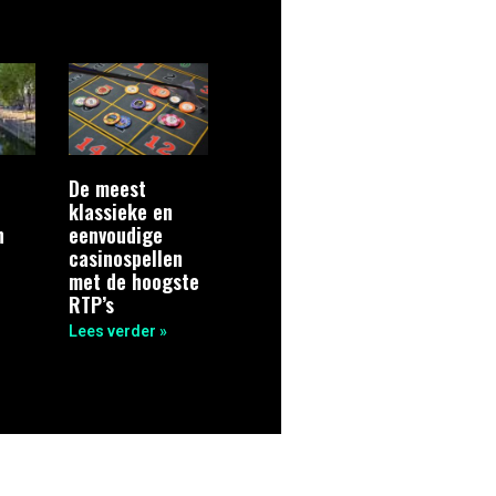
De meest
klassieke en
n
eenvoudige
casinospellen
met de hoogste
RTP’s
Lees verder »