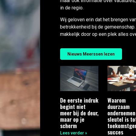
maar ook informatie over vacatures
in de regio.
Wij geloven erin dat het brengen va
betrokkenheid bij de gemeenschap.
makkelijk door op een plek alles o
Nieuws Meerssen lezen
De eerste indruk
Waarom
begint niet
duurzaam
meer bij de deur,
ondernemen
maar op je
sleutel is to
scherm
toekomstger
succes
Lees verder »