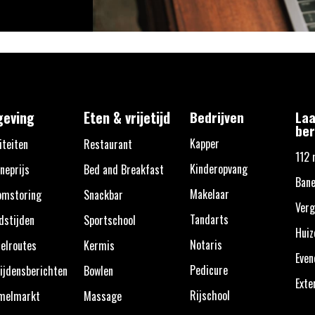
eving
Eten & vrijetijd
Bedrijven
Laa
ber
Kapper
iteiten
Restaurant
112 
Kinderopvang
neprijs
Bed and Breakfast
Bane
Makelaar
omstoring
Snackbar
Verg
Tandarts
dstijden
Sportschool
Huiz
Notaris
elroutes
Kermis
Eve
Pedicure
ijdensberichten
Bowlen
Exte
Rijschool
melmarkt
Massage