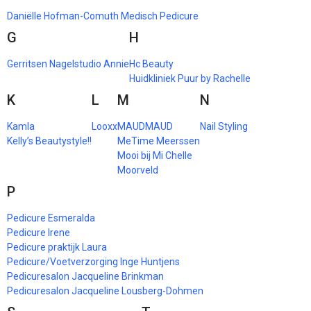
Daniëlle Hofman-Comuth Medisch Pedicure
G
H
Gerritsen Nagelstudio Annie
Hc Beauty
Huidkliniek Puur by Rachelle
K
L
M
N
Kamla
Looxx
MAUDMAUD
Nail Styling
Kelly’s Beautystyle!!
MeTime Meerssen
Mooi bij Mi Chelle
Moorveld
P
Pedicure Esmeralda
Pedicure Irene
Pedicure praktijk Laura
Pedicure/Voetverzorging Inge Huntjens
Pedicuresalon Jacqueline Brinkman
Pedicuresalon Jacqueline Lousberg-Dohmen