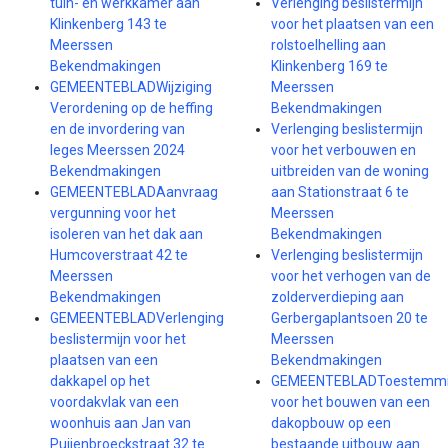
tuin- en werkkamer aan
Verlenging beslistermijn
Klinkenberg 143 te
voor het plaatsen van een
Meerssen
rolstoelhelling aan
Bekendmakingen
Klinkenberg 169 te
GEMEENTEBLADWijziging
Meerssen
Verordening op de heffing
Bekendmakingen
en de invordering van
Verlenging beslistermijn
leges Meerssen 2024
voor het verbouwen en
Bekendmakingen
uitbreiden van de woning
GEMEENTEBLADAanvraag
aan Stationstraat 6 te
vergunning voor het
Meerssen
isoleren van het dak aan
Bekendmakingen
Humcoverstraat 42 te
Verlenging beslistermijn
Meerssen
voor het verhogen van de
Bekendmakingen
zolderverdieping aan
GEMEENTEBLADVerlenging
Gerbergaplantsoen 20 te
beslistermijn voor het
Meerssen
plaatsen van een
Bekendmakingen
dakkapel op het
GEMEENTEBLADToestemm
voordakvlak van een
voor het bouwen van een
woonhuis aan Jan van
dakopbouw op een
Puijenbroeckstraat 32 te
bestaande uitbouw aan