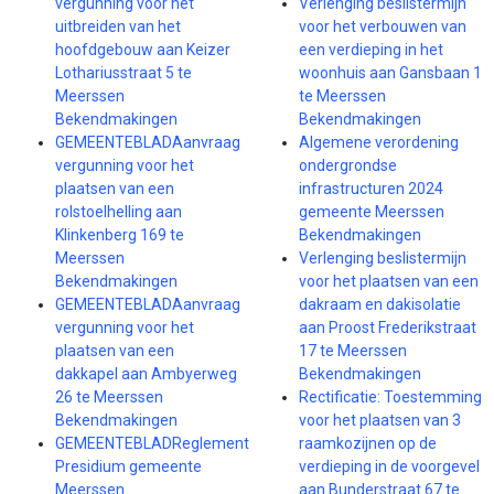
vergunning voor het
Verlenging beslistermijn
uitbreiden van het
voor het verbouwen van
hoofdgebouw aan Keizer
een verdieping in het
Lothariusstraat 5 te
woonhuis aan Gansbaan 1
Meerssen
te Meerssen
Bekendmakingen
Bekendmakingen
GEMEENTEBLADAanvraag
Algemene verordening
vergunning voor het
ondergrondse
plaatsen van een
infrastructuren 2024
rolstoelhelling aan
gemeente Meerssen
Klinkenberg 169 te
Bekendmakingen
Meerssen
Verlenging beslistermijn
Bekendmakingen
voor het plaatsen van een
GEMEENTEBLADAanvraag
dakraam en dakisolatie
vergunning voor het
aan Proost Frederikstraat
plaatsen van een
17 te Meerssen
dakkapel aan Ambyerweg
Bekendmakingen
26 te Meerssen
Rectificatie: Toestemming
Bekendmakingen
voor het plaatsen van 3
GEMEENTEBLADReglement
raamkozijnen op de
Presidium gemeente
verdieping in de voorgevel
Meerssen
aan Bunderstraat 67 te