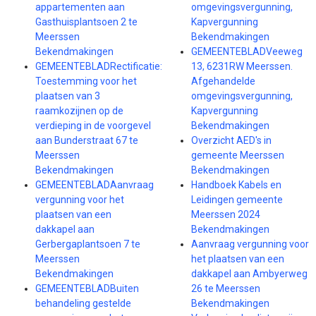
appartementen aan
omgevingsvergunning,
Gasthuisplantsoen 2 te
Kapvergunning
Meerssen
Bekendmakingen
Bekendmakingen
GEMEENTEBLADVeeweg
GEMEENTEBLADRectificatie:
13, 6231RW Meerssen.
Toestemming voor het
Afgehandelde
plaatsen van 3
omgevingsvergunning,
raamkozijnen op de
Kapvergunning
verdieping in de voorgevel
Bekendmakingen
aan Bunderstraat 67 te
Overzicht AED's in
Meerssen
gemeente Meerssen
Bekendmakingen
Bekendmakingen
GEMEENTEBLADAanvraag
Handboek Kabels en
vergunning voor het
Leidingen gemeente
plaatsen van een
Meerssen 2024
dakkapel aan
Bekendmakingen
Gerbergaplantsoen 7 te
Aanvraag vergunning voor
Meerssen
het plaatsen van een
Bekendmakingen
dakkapel aan Ambyerweg
GEMEENTEBLADBuiten
26 te Meerssen
behandeling gestelde
Bekendmakingen