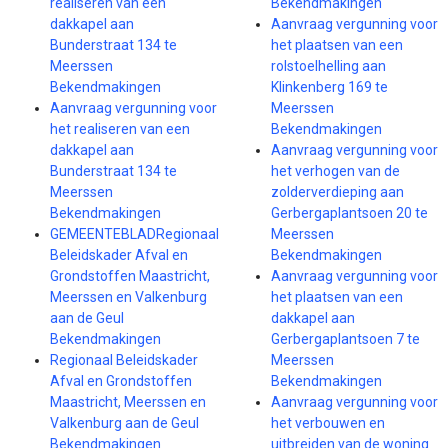
realiseren van een
Bekendmakingen
dakkapel aan
Aanvraag vergunning voor
Bunderstraat 134 te
het plaatsen van een
Meerssen
rolstoelhelling aan
Bekendmakingen
Klinkenberg 169 te
Aanvraag vergunning voor
Meerssen
het realiseren van een
Bekendmakingen
dakkapel aan
Aanvraag vergunning voor
Bunderstraat 134 te
het verhogen van de
Meerssen
zolderverdieping aan
Bekendmakingen
Gerbergaplantsoen 20 te
GEMEENTEBLADRegionaal
Meerssen
Beleidskader Afval en
Bekendmakingen
Grondstoffen Maastricht,
Aanvraag vergunning voor
Meerssen en Valkenburg
het plaatsen van een
aan de Geul
dakkapel aan
Bekendmakingen
Gerbergaplantsoen 7 te
Regionaal Beleidskader
Meerssen
Afval en Grondstoffen
Bekendmakingen
Maastricht, Meerssen en
Aanvraag vergunning voor
Valkenburg aan de Geul
het verbouwen en
Bekendmakingen
uitbreiden van de woning