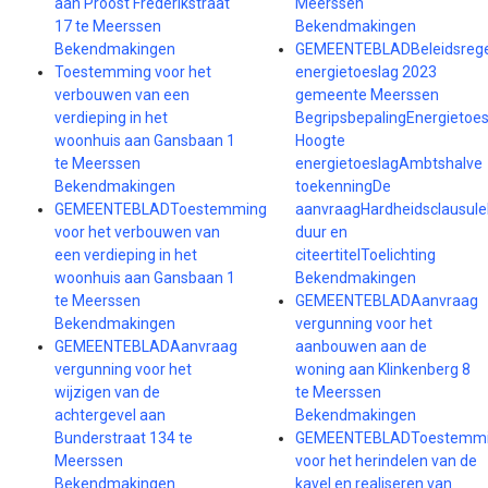
aan Proost Frederikstraat
Meerssen
17 te Meerssen
Bekendmakingen
Bekendmakingen
GEMEENTEBLADBeleidsrege
Toestemming voor het
energietoeslag 2023
verbouwen van een
gemeente Meerssen
verdieping in het
BegripsbepalingEnergieto
woonhuis aan Gansbaan 1
Hoogte
te Meerssen
energietoeslagAmbtshalve
Bekendmakingen
toekenningDe
GEMEENTEBLADToestemming
aanvraagHardheidsclausuleI
voor het verbouwen van
duur en
een verdieping in het
citeertitelToelichting
woonhuis aan Gansbaan 1
Bekendmakingen
te Meerssen
GEMEENTEBLADAanvraag
Bekendmakingen
vergunning voor het
GEMEENTEBLADAanvraag
aanbouwen aan de
vergunning voor het
woning aan Klinkenberg 8
wijzigen van de
te Meerssen
achtergevel aan
Bekendmakingen
Bunderstraat 134 te
GEMEENTEBLADToestemm
Meerssen
voor het herindelen van de
Bekendmakingen
kavel en realiseren van