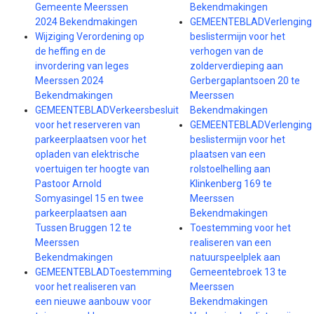
Gemeente Meerssen
Bekendmakingen
2024 Bekendmakingen
GEMEENTEBLADVerlenging
Wijziging Verordening op
beslistermijn voor het
de heffing en de
verhogen van de
invordering van leges
zolderverdieping aan
Meerssen 2024
Gerbergaplantsoen 20 te
Bekendmakingen
Meerssen
GEMEENTEBLADVerkeersbesluit
Bekendmakingen
voor het reserveren van
GEMEENTEBLADVerlenging
parkeerplaatsen voor het
beslistermijn voor het
opladen van elektrische
plaatsen van een
voertuigen ter hoogte van
rolstoelhelling aan
Pastoor Arnold
Klinkenberg 169 te
Somyasingel 15 en twee
Meerssen
parkeerplaatsen aan
Bekendmakingen
Tussen Bruggen 12 te
Toestemming voor het
Meerssen
realiseren van een
Bekendmakingen
natuurspeelplek aan
GEMEENTEBLADToestemming
Gemeentebroek 13 te
voor het realiseren van
Meerssen
een nieuwe aanbouw voor
Bekendmakingen