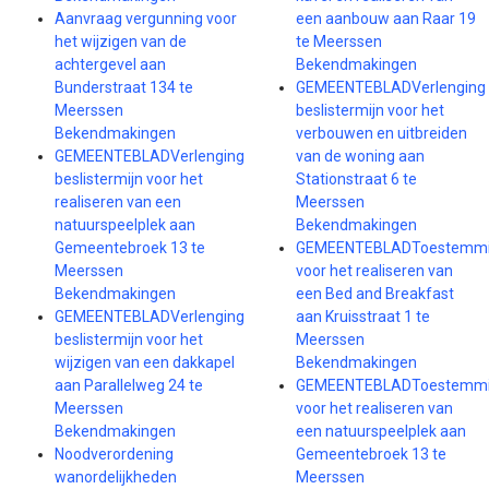
Aanvraag vergunning voor
een aanbouw aan Raar 19
het wijzigen van de
te Meerssen
achtergevel aan
Bekendmakingen
Bunderstraat 134 te
GEMEENTEBLADVerlenging
Meerssen
beslistermijn voor het
Bekendmakingen
verbouwen en uitbreiden
GEMEENTEBLADVerlenging
van de woning aan
beslistermijn voor het
Stationstraat 6 te
realiseren van een
Meerssen
natuurspeelplek aan
Bekendmakingen
Gemeentebroek 13 te
GEMEENTEBLADToestemm
Meerssen
voor het realiseren van
Bekendmakingen
een Bed and Breakfast
GEMEENTEBLADVerlenging
aan Kruisstraat 1 te
beslistermijn voor het
Meerssen
wijzigen van een dakkapel
Bekendmakingen
aan Parallelweg 24 te
GEMEENTEBLADToestemm
Meerssen
voor het realiseren van
Bekendmakingen
een natuurspeelplek aan
Noodverordening
Gemeentebroek 13 te
wanordelijkheden
Meerssen