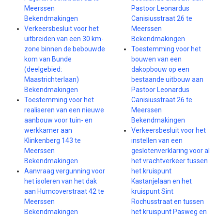
Meerssen
Pastoor Leonardus
Bekendmakingen
Canisiusstraat 26 te
Verkeersbesluit voor het
Meerssen
uitbreiden van een 30 km-
Bekendmakingen
zone binnen de bebouwde
Toestemming voor het
kom van Bunde
bouwen van een
(deelgebied:
dakopbouw op een
Maastrichterlaan)
bestaande uitbouw aan
Bekendmakingen
Pastoor Leonardus
Toestemming voor het
Canisiusstraat 26 te
realiseren van een nieuwe
Meerssen
aanbouw voor tuin- en
Bekendmakingen
werkkamer aan
Verkeersbesluit voor het
Klinkenberg 143 te
instellen van een
Meerssen
geslotenverklaring voor al
Bekendmakingen
het vrachtverkeer tussen
Aanvraag vergunning voor
het kruispunt
het isoleren van het dak
Kastanjelaan en het
aan Humcoverstraat 42 te
kruispunt Sint
Meerssen
Rochusstraat en tussen
Bekendmakingen
het kruispunt Pasweg en