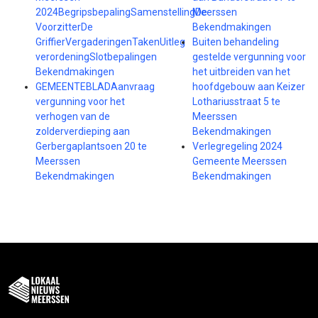
2024BegripsbepalingSamenstellingDe
Meerssen
VoorzitterDe
Bekendmakingen
GriffierVergaderingenTakenUitleg
Buiten behandeling
verordeningSlotbepalingen
gestelde vergunning voor
Bekendmakingen
het uitbreiden van het
GEMEENTEBLADAanvraag
hoofdgebouw aan Keizer
vergunning voor het
Lothariusstraat 5 te
verhogen van de
Meerssen
zolderverdieping aan
Bekendmakingen
Gerbergaplantsoen 20 te
Verlegregeling 2024
Meerssen
Gemeente Meerssen
Bekendmakingen
Bekendmakingen