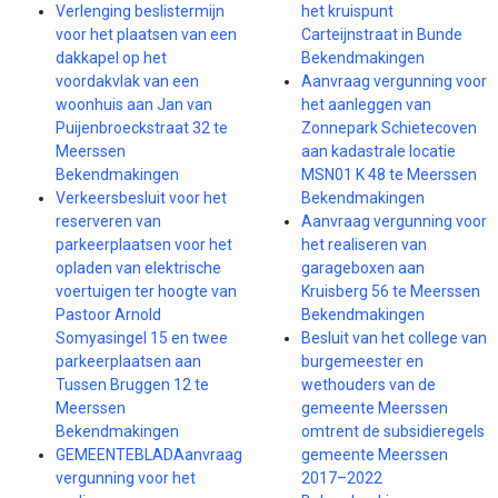
Verlenging beslistermijn
het kruispunt
voor het plaatsen van een
Carteijnstraat in Bunde
dakkapel op het
Bekendmakingen
voordakvlak van een
Aanvraag vergunning voor
woonhuis aan Jan van
het aanleggen van
Puijenbroeckstraat 32 te
Zonnepark Schietecoven
Meerssen
aan kadastrale locatie
Bekendmakingen
MSN01 K 48 te Meerssen
Verkeersbesluit voor het
Bekendmakingen
reserveren van
Aanvraag vergunning voor
parkeerplaatsen voor het
het realiseren van
opladen van elektrische
garageboxen aan
voertuigen ter hoogte van
Kruisberg 56 te Meerssen
Pastoor Arnold
Bekendmakingen
Somyasingel 15 en twee
Besluit van het college van
parkeerplaatsen aan
burgemeester en
Tussen Bruggen 12 te
wethouders van de
Meerssen
gemeente Meerssen
Bekendmakingen
omtrent de subsidieregels
GEMEENTEBLADAanvraag
gemeente Meerssen
vergunning voor het
2017–2022