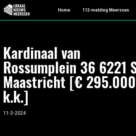
Home
112-melding Meerssen
Kardinaal van
Rossumplein 36 6221 
Maastricht [€ 295.000
k.k.]
11-3-2024