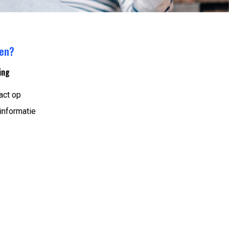
ren?
ing
act op
informatie