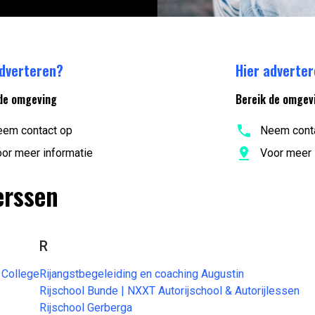
adverteren?
Hier adverte
de omgeving
Bereik de omgev
em contact op
Neem cont
or meer informatie
Voor meer 
erssen
R
 College
Rijangstbegeleiding en coaching Augustin
Rijschool Bunde | NXXT Autorijschool & Autorijlessen
Rijschool Gerberga