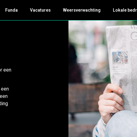
Funda
Vacatures
Weersverwachting
Lokale bedr
or een
k een
 een
ding