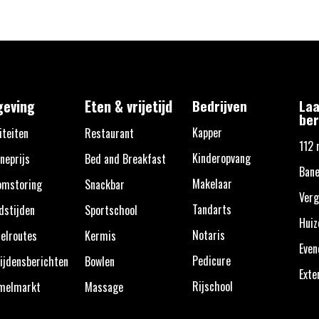
eving
Eten & vrijetijd
Bedrijven
Laa
ber
Kapper
iteiten
Restaurant
112 
Kinderopvang
neprijs
Bed and Breakfast
Bane
Makelaar
omstoring
Snackbar
Verg
Tandarts
dstijden
Sportschool
Huiz
Notaris
elroutes
Kermis
Eve
Pedicure
ijdensberichten
Bowlen
Exte
Rijschool
melmarkt
Massage