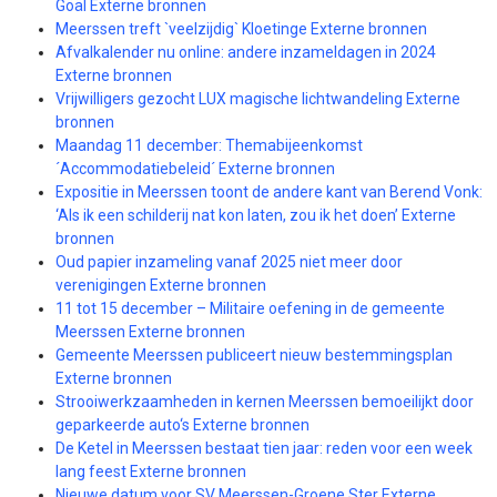
Göäl Externe bronnen
Meerssen treft `veelzijdig` Kloetinge Externe bronnen
Afvalkalender nu online: andere inzameldagen in 2024
Externe bronnen
Vrijwilligers gezocht LUX magische lichtwandeling Externe
bronnen
Maandag 11 december: Themabijeenkomst
´Accommodatiebeleid´ Externe bronnen
Expositie in Meerssen toont de andere kant van Berend Vonk:
‘Als ik een schilderij nat kon laten, zou ik het doen’ Externe
bronnen
Oud papier inzameling vanaf 2025 niet meer door
verenigingen Externe bronnen
11 tot 15 december – Militaire oefening in de gemeente
Meerssen Externe bronnen
Gemeente Meerssen publiceert nieuw bestemmingsplan
Externe bronnen
Strooiwerkzaamheden in kernen Meerssen bemoeilijkt door
geparkeerde auto‘s Externe bronnen
De Ketel in Meerssen bestaat tien jaar: reden voor een week
lang feest Externe bronnen
Nieuwe datum voor SV Meerssen-Groene Ster Externe