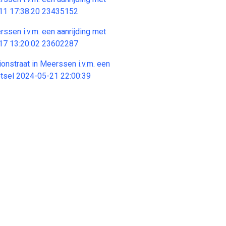
-11 17:38:20 23435152
rssen i.v.m. een aanrijding met
-17 13:20:02 23602287
tionstraat in Meerssen i.v.m. een
letsel 2024-05-21 22:00:39