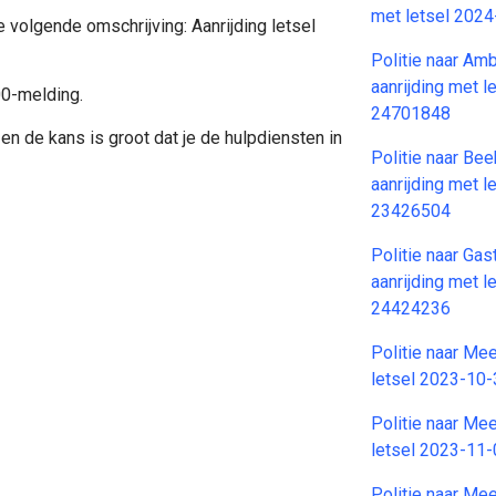
met letsel 202
e volgende omschrijving: Aanrijding letsel
Politie naar Am
aanrijding met 
00-melding.
24701848
en de kans is groot dat je de hulpdiensten in
Politie naar Bee
aanrijding met 
23426504
Politie naar Gas
aanrijding met 
24424236
Politie naar Mee
letsel 2023-10
Politie naar Mee
letsel 2023-11
Politie naar Mee