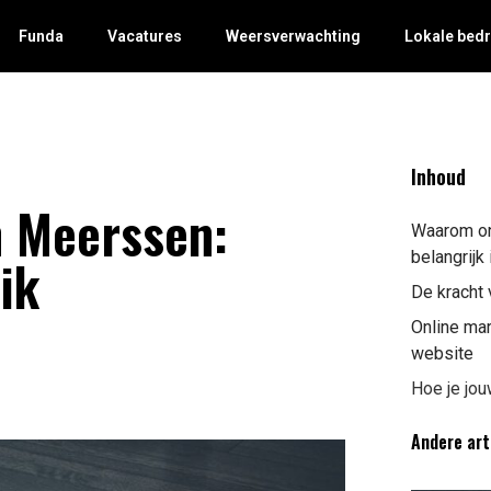
Funda
Vacatures
Weersverwachting
Lokale bedr
Inhoud
n Meerssen:
Waarom on
ik
belangrijk 
De kracht
Online mar
website
Hoe je jou
Andere art