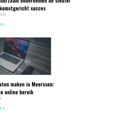
uurzaam ondernemen de sleutel
ekomstgericht succes
2025
r »
laten maken in Meerssen:
je online bereik
25
r »