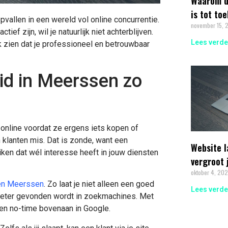
Waarom d
is tot to
pvallen in een wereld vol online concurrentie.
november 15, 
f zijn, wil je natuurlijk niet achterblijven.
Lees verde
ok zien dat je professioneel en betrouwbaar
id in Meerssen zo
t online voordat ze ergens iets kopen of
n klanten mis. Dat is zonde, want een
Website 
ken dat wél interesse heeft in jouw diensten
vergroot 
oktober 4, 20
en Meerssen
. Zo laat je niet alleen een goed
Lees verde
f beter gevonden wordt in zoekmachines. Met
nen no-time bovenaan in Google.