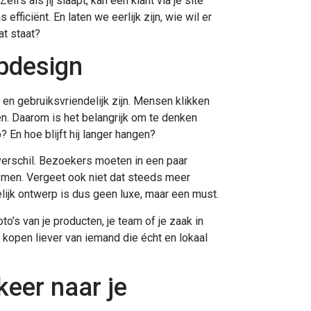
fs als jij slaapt, kan een klant via je site
fficiënt. En laten we eerlijk zijn, wie wil er
at staat?
bdesign
 en gebruiksvriendelijk zijn. Mensen klikken
en. Daarom is het belangrijk om te denken
? En hoe blijft hij langer hangen?
erschil. Bezoekers moeten in een paar
emen. Vergeet ook niet dat steeds meer
lijk ontwerp is dus geen luxe, maar een must.
o’s van je producten, je team of je zaak in
open liever van iemand die écht en lokaal
keer naar je