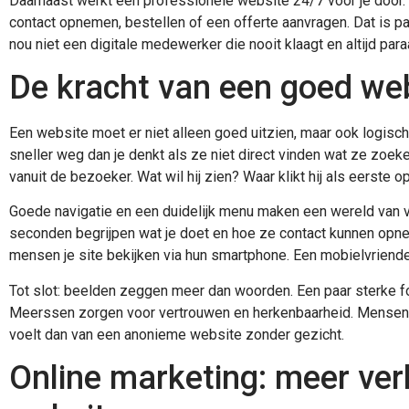
Daarnaast werkt een professionele website 24/7 voor je door. Zel
contact opnemen, bestellen of een offerte aanvragen. Dat is pas e
nou niet een digitale medewerker die nooit klaagt en altijd para
De kracht van een goed we
Een website moet er niet alleen goed uitzien, maar ook logisch
sneller weg dan je denkt als ze niet direct vinden wat ze zoek
vanuit de bezoeker. Wat wil hij zien? Waar klikt hij als eerste op
Goede navigatie en een duidelijk menu maken een wereld van v
seconden begrijpen wat je doet en hoe ze contact kunnen opn
mensen je site bekijken via hun smartphone. Een mobielvriende
Tot slot: beelden zeggen meer dan woorden. Een paar sterke fot
Meerssen zorgen voor vertrouwen en herkenbaarheid. Mensen k
voelt dan van een anonieme website zonder gezicht.
Online marketing: meer ver