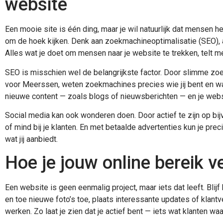
website
Een mooie site is één ding, maar je wil natuurlijk dat mensen 
om de hoek kijken. Denk aan zoekmachineoptimalisatie (SEO), 
Alles wat je doet om mensen naar je website te trekken, telt m
SEO is misschien wel de belangrijkste factor. Door slimme zo
voor Meerssen, weten zoekmachines precies wie jij bent en wa
nieuwe content — zoals blogs of nieuwsberichten — en je websi
Social media kan ook wonderen doen. Door actief te zijn op bij
of mind bij je klanten. En met betaalde advertenties kun je pr
wat jij aanbiedt.
Hoe je jouw online bereik v
Een website is geen eenmalig project, maar iets dat leeft. Bli
en toe nieuwe foto’s toe, plaats interessante updates of klantve
werken. Zo laat je zien dat je actief bent — iets wat klanten wa