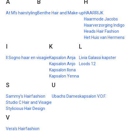
A
B
H
At M’s hairstyling
Benthe Hair and Make-up
HAARRIJK
Haarmode Jacobs
Haarverzorging Indigo
Heads Hair Fashion
Het Huis van Hermens
I
K
L
Il Sogno haar en visagie
Kapsalon Anja
Livia Galassi kapster
Kapsalon Anjo
Loods 12
Kapsalon Ilona
Kapsalon Yenna
S
U
Sammy’s Hairfashion
Ubachs Dameskapsalon V.O.F.
Studio C Hair and Visagie
Stylicious Hair Design
V
Vera’s Hairfashion