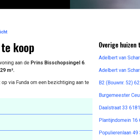
icht
 te koop
Overige huizen
Adelbert van Scha
 woning aan de
Prins Bisschopsingel 6
.
29 m².
Adelbert van Schar
 op via Funda om een bezichtiging aan te
B2 (Bouwnr. 52) 6
Burgemeester Ceul
Daalstraat 33 6181
Plantijndomein 16
Populierenlaan 49