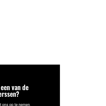
 een van de
erssen?
t ons op te nemen.