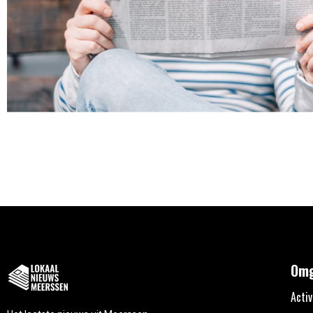
Omg
Activ