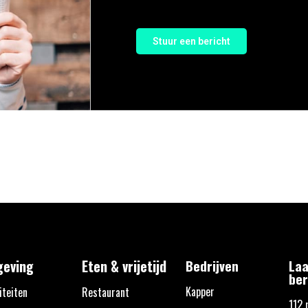
Stuur een bericht
eving
Eten & vrijetijd
Bedrijven
Laa
ber
Kapper
iteiten
Restaurant
112 