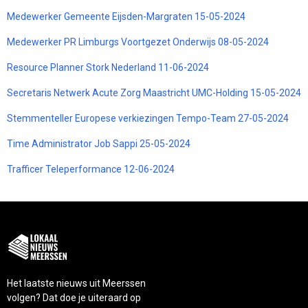
Medewerker Gemeente Eijsden-Margraten 15-05-2024
Medewerker PR Limburgs Voortgezet Onderwijs 08-05-2024
Resource Planner Stork Nederland 11-06-2024
Secretaris Netwerk Acute Zorg Maastricht UMC-Holding 15-05-2024
Stemmenteller Europese verkiezingen Tempo-Team 27-05-2024
Time Administrator Job Sappi 25-05-2024
Trafficer Teleperformance 12-06-2024
Het laatste nieuws uit Meerssen
volgen? Dat doe je uiteraard op