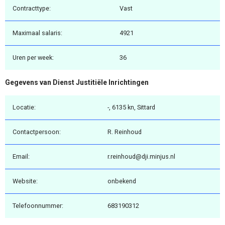
Contracttype:
Vast
Maximaal salaris:
4921
Uren per week:
36
Gegevens van Dienst Justitiële Inrichtingen
Locatie:
-, 6135 kn, Sittard
Contactpersoon:
R. Reinhoud
Email:
r.reinhoud@dji.minjus.nl
Website:
onbekend
Telefoonnummer:
683190312