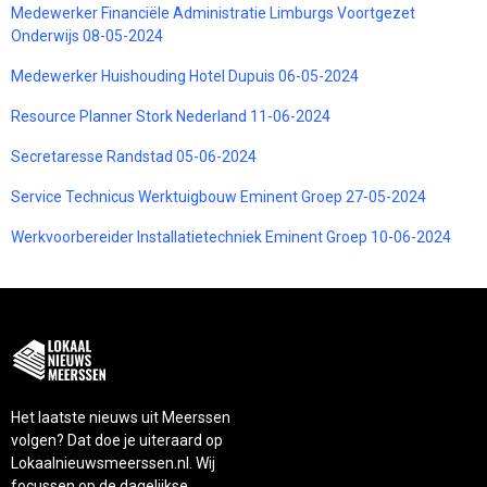
Medewerker Financiële Administratie Limburgs Voortgezet
Onderwijs 08-05-2024
Medewerker Huishouding Hotel Dupuis 06-05-2024
Resource Planner Stork Nederland 11-06-2024
Secretaresse Randstad 05-06-2024
Service Technicus Werktuigbouw Eminent Groep 27-05-2024
Werkvoorbereider Installatietechniek Eminent Groep 10-06-2024
Het laatste nieuws uit Meerssen
volgen? Dat doe je uiteraard op
Lokaalnieuwsmeerssen.nl. Wij
focussen op de dagelijkse