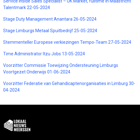
Service Inside Sales Specialist – UK Market, fulltime in Maastricht
Talentmark 22-05-2024
Stage Duty Management Anantara 26-05-2024
Stage Limburgs Metaal Spuitbedrijf 25-05-2024
Stemmenteller Europese verkiezingen Tempo-Team 27-05-2024
Time Administrator Itzu Jobs 13-05-2024
Voorzitter Commissie Toewijzing Ondersteuning Limburgs
Voortgezet Onderwijs 01-06-2024
Voorzitter Federatie van Gehandicaptenorganisaties in Limburg 30-
04-2024