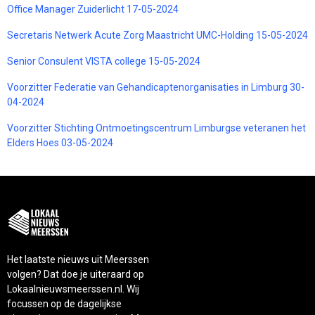
Office Manager Zuiderlicht 17-05-2024
Secretaris Netwerk Acute Zorg Maastricht UMC-Holding 15-05-2024
Senior Consulent VISTA college 15-05-2024
Voorzitter Federatie van Gehandicaptenorganisaties in Limburg 30-
04-2024
Voorzitter Stichting Ontmoetingscentrum Limburgse veteranen het
Elders Hoes 03-05-2024
Het laatste nieuws uit Meerssen
volgen? Dat doe je uiteraard op
Lokaalnieuwsmeerssen.nl. Wij
focussen op de dagelijkse