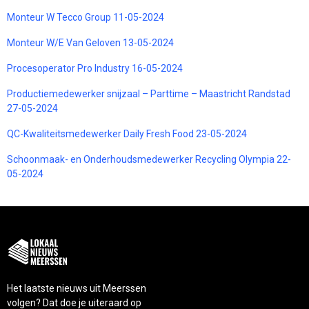
Monteur W Tecco Group 11-05-2024
Monteur W/E Van Geloven 13-05-2024
Procesoperator Pro Industry 16-05-2024
Productiemedewerker snijzaal – Parttime – Maastricht Randstad
27-05-2024
QC-Kwaliteitsmedewerker Daily Fresh Food 23-05-2024
Schoonmaak- en Onderhoudsmedewerker Recycling Olympia 22-
05-2024
Het laatste nieuws uit Meerssen
volgen? Dat doe je uiteraard op