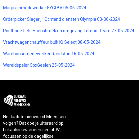
Magazijnmedewerker FYGI BV 05-06-2024
Orderpicker Slagerij | Ochtend diensten Olympia 03-06-2024
Postbode fiets Hoensbroek en omgeving Tempo-Team 27-05-2024
Vrachtwagenchauffeur bulk IQ Select 08-05-2024
Warehousemedewerker Randstad 16-05-2024
Wereldspeler CoxGeelen 25-05-2024
Het laatste nieuws uit Meerssen
volgen? Dat doe je uiteraard op
Lokaalnieuwsmeerssen.nl. Wij
focussen op de dagelijkse