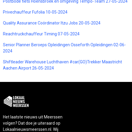
Postbode fiets Hoensbroek en omgeving Tempo-Team 27-05-2024
Privechauffeur Fufolia 10-05-2024
Quality Assurance Coördinator Itzu Jobs 20-05-2024
Reachtruckchauffeur Timing 07-05-2024
Senior Planner Beroeps Opleidingen Osseforth Opleidingen 02-06-
2024
Shiftleader Warehouse Luchthaven #car(GO)Trekker Maastricht
Aachen Airport 26-05-2024
Het laatste nieuws uit Meerssen
volgen? Dat doe je uiteraard op
Lokaalnieuwsmeerssen.nl. Wij