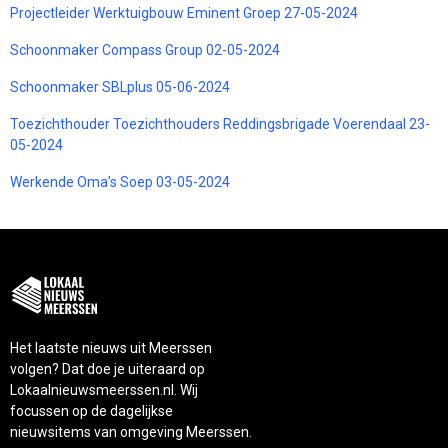
Projectleider Werktuigbouw Eminent Groep 27-05-2024
Schoonmaker Compass Group 02-05-2024
Schoonmaker SBLplus 05-06-2024
Toezichthouder Toezichthouders Reddingsbrigade Voerendaal 23-
05-2024
Werkende Oma’s Soep 03-05-2024
Het laatste nieuws uit Meerssen
volgen? Dat doe je uiteraard op
Lokaalnieuwsmeerssen.nl. Wij
focussen op de dagelijkse
nieuwsitems van omgeving Meerssen.