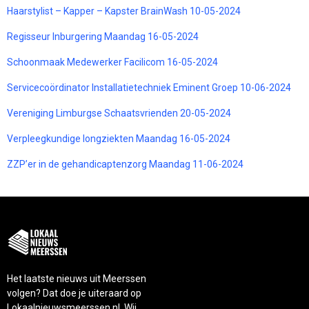
Haarstylist – Kapper – Kapster BrainWash 10-05-2024
Regisseur Inburgering Maandag 16-05-2024
Schoonmaak Medewerker Facilicom 16-05-2024
Servicecoördinator Installatietechniek Eminent Groep 10-06-2024
Vereniging Limburgse Schaatsvrienden 20-05-2024
Verpleegkundige longziekten Maandag 16-05-2024
ZZP’er in de gehandicaptenzorg Maandag 11-06-2024
Het laatste nieuws uit Meerssen
volgen? Dat doe je uiteraard op
Lokaalnieuwsmeerssen.nl. Wij