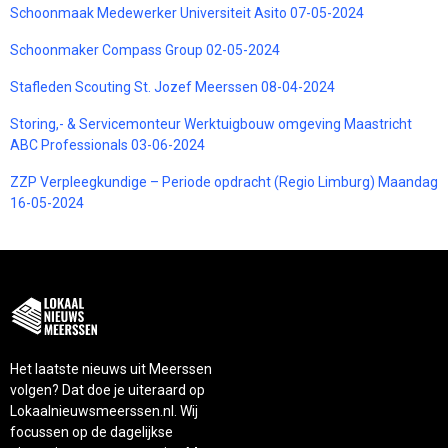
Schoonmaak Medewerker Universiteit Asito 07-05-2024
Schoonmaker Compass Group 02-05-2024
Stafleden Scouting St. Jozef Meerssen 08-04-2024
Storing,- & Servicemonteur Werktuigbouw omgeving Maastricht
ABC Professionals 03-06-2024
ZZP Verpleegkundige – Periode opdracht (Regio Limburg) Maandag
16-05-2024
Het laatste nieuws uit Meerssen
volgen? Dat doe je uiteraard op
Lokaalnieuwsmeerssen.nl. Wij
focussen op de dagelijkse