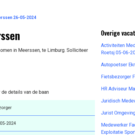
eerssen 26-05-2024
rssen
Overige vaca
Activiteiten Me
komen in Meerssen, te Limburg. Solliciteer
Roetsj 05-06-2
Autopoetser Ekr
Fietsbezorger 
HR Adviseur M
 de details van de baan
Juridisch Mede
zorger
Jurist Omgevin
-05-2024
Medewerker Faci
Exploitatie Spo