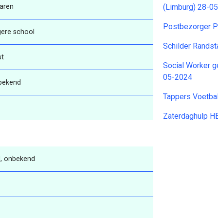
aren
(Limburg) 28-0
Postbezorger 
gere school
Schilder Rands
st
Social Worker 
05-2024
bekend
Tappers Voetba
Zaterdaghulp 
, onbekend