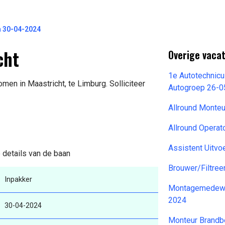
n 30-04-2024
cht
Overige vaca
1e Autotechnicu
men in Maastricht, te Limburg. Solliciteer
Autogroep 26-
Allround Monte
Allround Operat
Assistent Uitv
e details van de baan
Brouwer/Filtree
Inpakker
Montagemedewer
2024
30-04-2024
Monteur Brandb