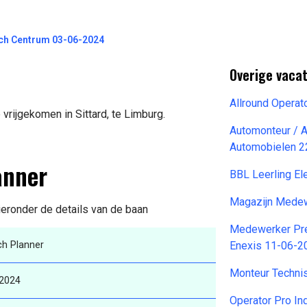
sch Centrum 03-06-2024
Overige vaca
Allround Operat
vrijgekomen in Sittard, te Limburg.
Automonteur / 
Automobielen 2
anner
BBL Leerling El
Magazijn Mede
ieronder de details van de baan
Medewerker Pre
ch Planner
Enexis 11-06-2
Monteur Techni
-2024
Operator Pro In