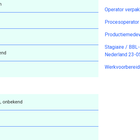
n
Operator verpa
Procesoperator
Productiemedew
Stagiaire / BBL-
end
Nederland 23-0
Werkvoorbereid
, onbekend