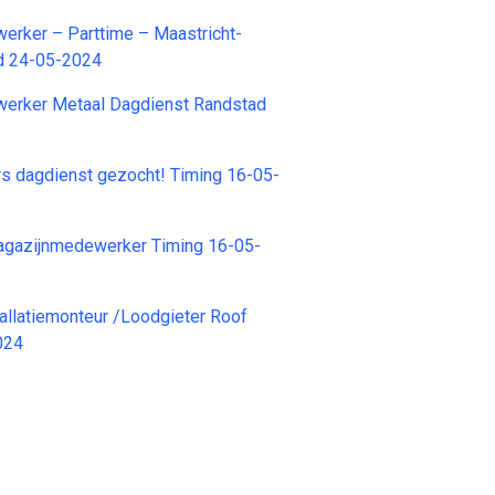
erker – Parttime – Maastricht-
ad 24-05-2024
erker Metaal Dagdienst Randstad
s dagdienst gezocht! Timing 16-05-
agazijnmedewerker Timing 16-05-
tallatiemonteur /Loodgieter Roof
024