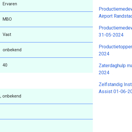
Ervaren
Productiemedew
Airport Randst
MBO
Productiemedew
Vast
31-05-2024
Productietopper
onbekend
2024
40
Zaterdaghulp m
2024
Zelfstandig Ins
Assist 01-06-2
, onbekend