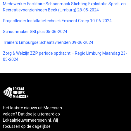
Medewerker Facilitaire Schoonmaak Stichting Exploitatie Sport- en
Recreatievoorzieningen Beek (Limburg) 28-05-2024
Projectleider Installatietechniek Eminent Groep 10-06-2024
Schoonmaker SBLplus 05-06-2024
Trainers Limburgse Schaatsvrienden 09-06-2024
Zorg & Welzijn ZZP periode opdracht – Regio Limburg Maandag 23-
05-2024
Het laatste nieuws uit Meerssen
volgen? Dat doe je uiteraard op
Lokaalnieuwsmeerssen.nl. Wij
focussen op de dagelijkse