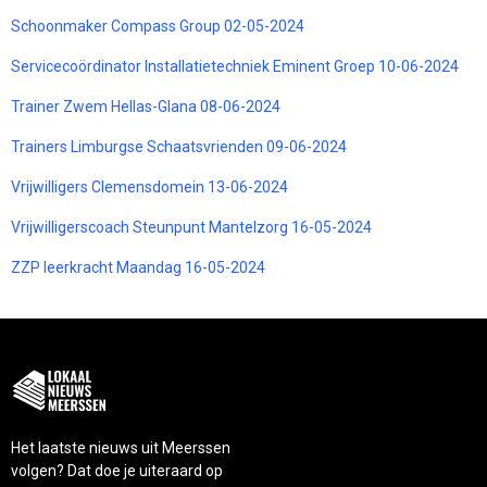
Schoonmaker Compass Group 02-05-2024
Servicecoördinator Installatietechniek Eminent Groep 10-06-2024
Trainer Zwem Hellas-Glana 08-06-2024
Trainers Limburgse Schaatsvrienden 09-06-2024
Vrijwilligers Clemensdomein 13-06-2024
Vrijwilligerscoach Steunpunt Mantelzorg 16-05-2024
ZZP leerkracht Maandag 16-05-2024
Het laatste nieuws uit Meerssen
volgen? Dat doe je uiteraard op