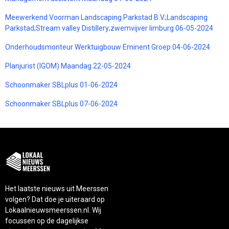
Meewerkend Voorman Landscaping Parkstad B.V.;Landscaping
Parkstad;Stream valley Distillery;zwemvijver limburg 06-05-2024
Onderhoudsmonteur Werktuigbouw Eminent Groep 04-06-2024
Planjurist (IGOM) Maandag 22-05-2024
Schoonmaker SBLplus 01-06-2024
Schoonmaker SBLplus 07-06-2024
Het laatste nieuws uit Meerssen
volgen? Dat doe je uiteraard op
Lokaalnieuwsmeerssen.nl. Wij
focussen op de dagelijkse