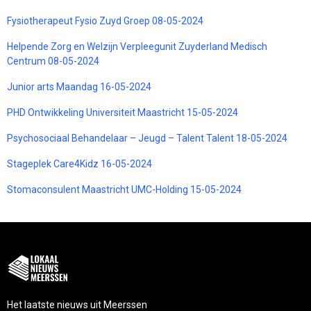
Fysiotherapeut Fysio Zuyd Groep 08-05-2024
Helpende Zorg en Welzijn Verpleegunit Zuyderland Medisch
Centrum 08-05-2024
Junior arts Maandag 16-05-2024
PHD Ontwikkeling Universiteit Maastricht 15-05-2024
Psychosociaal Behandelaar – Jeugd – Talent Talent 18-05-2024
Stageplek Care4Kidz 16-05-2024
Stomaconsulent Maastricht UMC-Holding 15-05-2024
Het laatste nieuws uit Meerssen