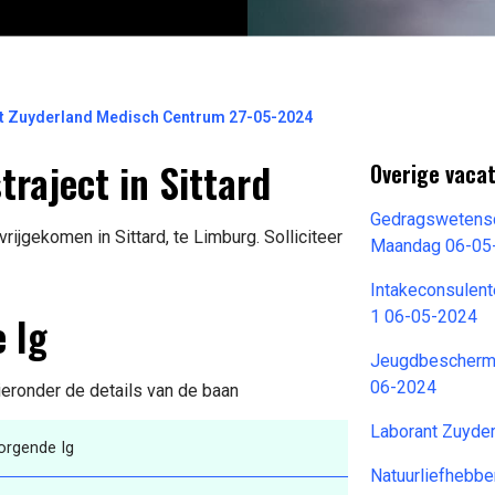
ct Zuyderland Medisch Centrum 27-05-2024
raject in Sittard
Overige vaca
Gedragswetensc
ijgekomen in Sittard, te Limburg. Solliciteer
Maandag 06-05
Intakeconsulente
 Ig
1 06-05-2024
Jeugdbescherme
06-2024
ieronder de details van de baan
Laborant Zuyde
orgende Ig
Natuurliefhebber