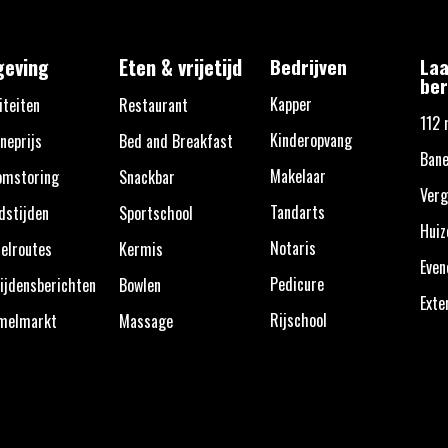
eving
Eten & vrijetijd
Bedrijven
Laa
ber
Kapper
iteiten
Restaurant
112 
Kinderopvang
neprijs
Bed and Breakfast
Bane
Makelaar
omstoring
Snackbar
Verg
Tandarts
dstijden
Sportschool
Huiz
Notaris
elroutes
Kermis
Eve
Pedicure
ijdensberichten
Bowlen
Exte
Rijschool
melmarkt
Massage