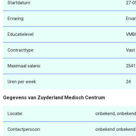
Startdatum:
27-0
Ervaring:
Erva
Educatielevel:
VMB
Contracttype:
Vast
Maximaal salaris:
2541
Uren per week:
24
Gegevens van Zuyderland Medisch Centrum
Locatie:
onbekend, onbekend
Contactpersoon:
onbekend onbekend