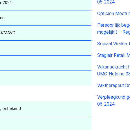
05-2024
5-2024
Opticien Mestr
ren
Persoonlijk beg
mogelijk!) – R
O/MAVO
Sociaal Werker
Stagiair Retail
Vakantiekracht 
UMC-Holding 0
Vaktherapeut D
Verpleegkundig
06-2024
, onbekend