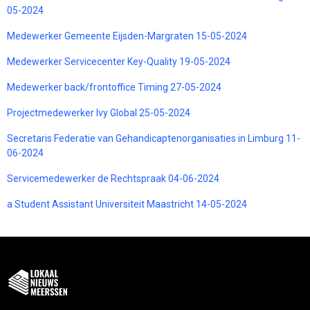
05-2024
Medewerker Gemeente Eijsden-Margraten 15-05-2024
Medewerker Servicecenter Key-Quality 19-05-2024
Medewerker back/frontoffice Timing 27-05-2024
Projectmedewerker Ivy Global 25-05-2024
Secretaris Federatie van Gehandicaptenorganisaties in Limburg 11-
06-2024
Servicemedewerker de Rechtspraak 04-06-2024
a Student Assistant Universiteit Maastricht 14-05-2024