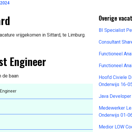
-2024
ard
Overige vaca
BI Specialist P
cature vrijgekomen in Sittard, te Limburg.
Consultant Sha
Functioneel Ana
st Engineer
Functioneel Ana
an de baan
Hoofd Civiele D
Onderwijs 16-0
 Engineer
Java Developer
Medewerker Le
Onderwijs 01-0
Medior LOW Cod