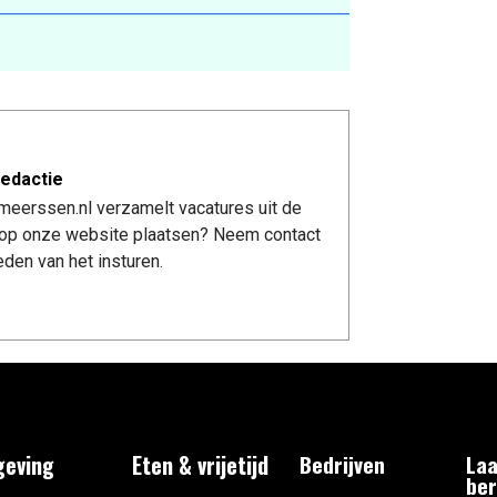
edactie
meerssen.nl verzamelt vacatures uit de
re op onze website plaatsen? Neem contact
den van het insturen.
eving
Eten & vrijetijd
Bedrijven
Laa
ber