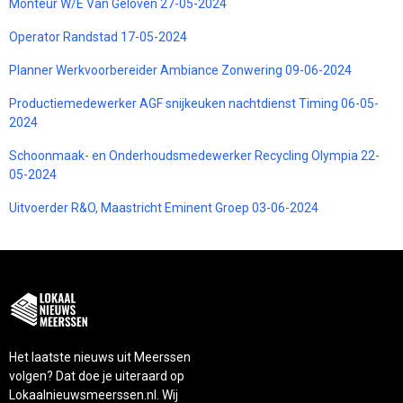
Monteur W/E Van Geloven 27-05-2024
Operator Randstad 17-05-2024
Planner Werkvoorbereider Ambiance Zonwering 09-06-2024
Productiemedewerker AGF snijkeuken nachtdienst Timing 06-05-
2024
Schoonmaak- en Onderhoudsmedewerker Recycling Olympia 22-
05-2024
Uitvoerder R&O, Maastricht Eminent Groep 03-06-2024
Het laatste nieuws uit Meerssen
volgen? Dat doe je uiteraard op
Lokaalnieuwsmeerssen.nl. Wij