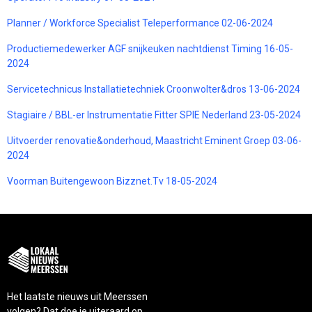
Planner / Workforce Specialist Teleperformance 02-06-2024
Productiemedewerker AGF snijkeuken nachtdienst Timing 16-05-
2024
Servicetechnicus Installatietechniek Croonwolter&dros 13-06-2024
Stagiaire / BBL-er Instrumentatie Fitter SPIE Nederland 23-05-2024
Uitvoerder renovatie&onderhoud, Maastricht Eminent Groep 03-06-
2024
Voorman Buitengewoon Bizznet.Tv 18-05-2024
Het laatste nieuws uit Meerssen
volgen? Dat doe je uiteraard op