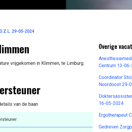
O.Z.L. 29-05-2024
Klimmen
Overige vaca
Anesthesiemed
ature vrijgekomen in Klimmen, te Limburg.
Centrum 13-06
Coördinator Sti
dersteuner
Noordoost 29-
Doktersassiste
16-05-2024
details van de baan
Ergotherapeut 
ersteuner
Gedreven Zorgpr