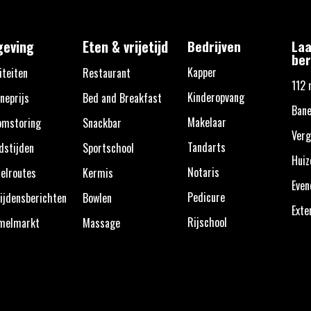
eving
Eten & vrijetijd
Bedrijven
Laa
ber
Kapper
iteiten
Restaurant
112 
Kinderopvang
neprijs
Bed and Breakfast
Bane
Makelaar
omstoring
Snackbar
Verg
Tandarts
dstijden
Sportschool
Huiz
Notaris
elroutes
Kermis
Eve
Pedicure
ijdensberichten
Bowlen
Exte
Rijschool
melmarkt
Massage