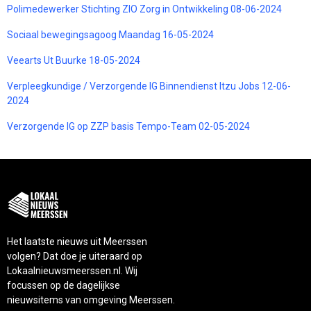
Polimedewerker Stichting ZIO Zorg in Ontwikkeling 08-06-2024
Sociaal bewegingsagoog Maandag 16-05-2024
Veearts Ut Buurke 18-05-2024
Verpleegkundige / Verzorgende IG Binnendienst Itzu Jobs 12-06-
2024
Verzorgende IG op ZZP basis Tempo-Team 02-05-2024
Het laatste nieuws uit Meerssen
volgen? Dat doe je uiteraard op
Lokaalnieuwsmeerssen.nl. Wij
focussen op de dagelijkse
nieuwsitems van omgeving Meerssen.