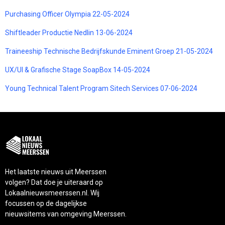
Purchasing Officer Olympia 22-05-2024
Shiftleader Productie Nedlin 13-06-2024
Traineeship Technische Bedrijfskunde Eminent Groep 21-05-2024
UX/UI & Grafische Stage SoapBox 14-05-2024
Young Technical Talent Program Sitech Services 07-06-2024
Het laatste nieuws uit Meerssen
volgen? Dat doe je uiteraard op
Lokaalnieuwsmeerssen.nl. Wij
focussen op de dagelijkse
nieuwsitems van omgeving Meerssen.