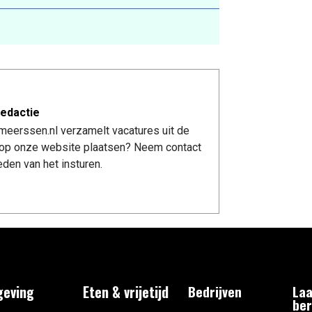
edactie
meerssen.nl verzamelt vacatures uit de
re op onze website plaatsen? Neem contact
den van het insturen.
eving
Eten & vrijetijd
Bedrijven
Laa
ber