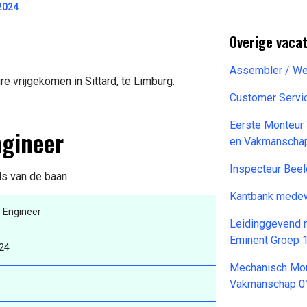
2024
Overige vaca
Assembler / Wel
e vrijgekomen in Sittard, te Limburg.
Customer Servi
Eerste Monteur 
ngineer
en Vakmanscha
Inspecteur Bee
ils van de baan
Kantbank medew
 Engineer
Leidinggevend m
Eminent Groep 
24
Mechanisch Mon
Vakmanschap 0