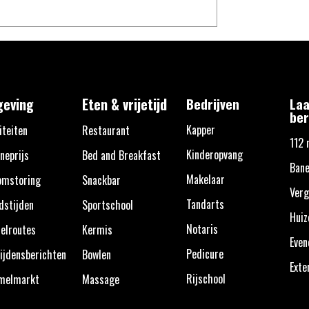
eving
Eten & vrijetijd
Bedrijven
Laa
ber
Kapper
iteiten
Restaurant
112 
Kinderopvang
neprijs
Bed and Breakfast
Bane
Makelaar
omstoring
Snackbar
Verg
Tandarts
dstijden
Sportschool
Huiz
Notaris
elroutes
Kermis
Eve
Pedicure
ijdensberichten
Bowlen
Exte
Rijschool
melmarkt
Massage