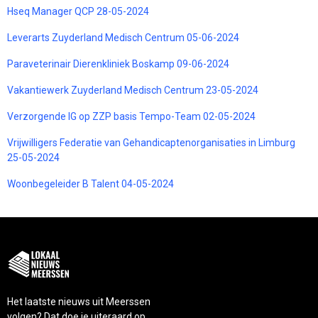
Hseq Manager QCP 28-05-2024
Leverarts Zuyderland Medisch Centrum 05-06-2024
Paraveterinair Dierenkliniek Boskamp 09-06-2024
Vakantiewerk Zuyderland Medisch Centrum 23-05-2024
Verzorgende IG op ZZP basis Tempo-Team 02-05-2024
Vrijwilligers Federatie van Gehandicaptenorganisaties in Limburg
25-05-2024
Woonbegeleider B Talent 04-05-2024
Het laatste nieuws uit Meerssen
volgen? Dat doe je uiteraard op