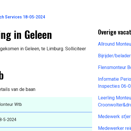
ch Services 18-05-2024
ng in Geleen
Overige vaca
Allround Monte
gekomen in Geleen, te Limburg. Solliciteer
Bijrijder/belad
Flensmonteur B
b
Informatie Per
Inspecties 06-
etails van de baan
Leerling Monteur
onteur Wtb
Croonwolter&dr
Medewerk st)er
8-5-2024
Medewerker rei