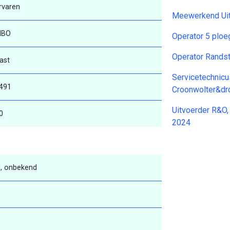
rvaren
Meewerkend Uit
MBO
Operator 5 plo
Operator Rands
ast
Servicetechnicus
491
Croonwolter&dr
Uitvoerder R&O,
0
2024
, onbekend