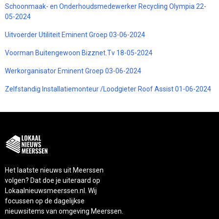
Schoonmaak- en Onderhoudsmedewerker Recycling Olympia 22-
05-2024
Uitvoerder Utiliteit Eminent Groep 03-06-2024
Voorman Buitengewoon Bizznet.Tv 18-05-2024
Werkorganisator Eminent Groep 03-06-2024
Zelfstandig Installatiemonteur /Loodgieter Roof Assist 01-06-2024
Het laatste nieuws uit Meerssen
volgen? Dat doe je uiteraard op
Lokaalnieuwsmeerssen.nl. Wij
focussen op de dagelijkse
nieuwsitems van omgeving Meerssen.