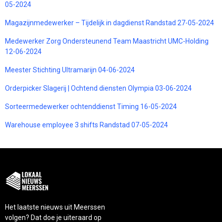
05-2024
Magazijnmedewerker – Tijdelijk in dagdienst Randstad 27-05-2024
Medewerker Zorg Ondersteunend Team Maastricht UMC-Holding
12-06-2024
Meester Stichting Ultramarijn 04-06-2024
Orderpicker Slagerij | Ochtend diensten Olympia 03-06-2024
Sorteermedewerker ochtenddienst Timing 16-05-2024
Warehouse employee 3 shifts Randstad 07-05-2024
Het laatste nieuws uit Meerssen
volgen? Dat doe je uiteraard op