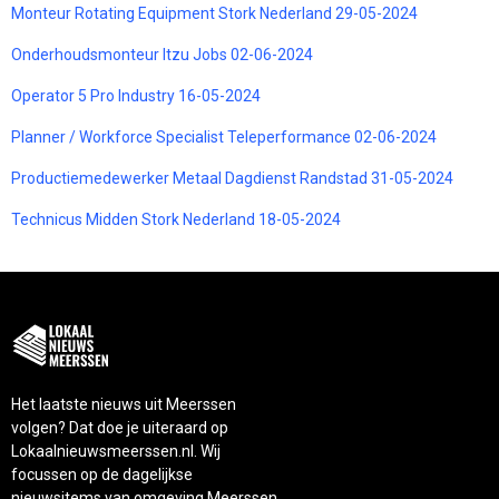
Monteur Rotating Equipment Stork Nederland 29-05-2024
Onderhoudsmonteur Itzu Jobs 02-06-2024
Operator 5 Pro Industry 16-05-2024
Planner / Workforce Specialist Teleperformance 02-06-2024
Productiemedewerker Metaal Dagdienst Randstad 31-05-2024
Technicus Midden Stork Nederland 18-05-2024
Het laatste nieuws uit Meerssen
volgen? Dat doe je uiteraard op
Lokaalnieuwsmeerssen.nl. Wij
focussen op de dagelijkse
nieuwsitems van omgeving Meerssen.