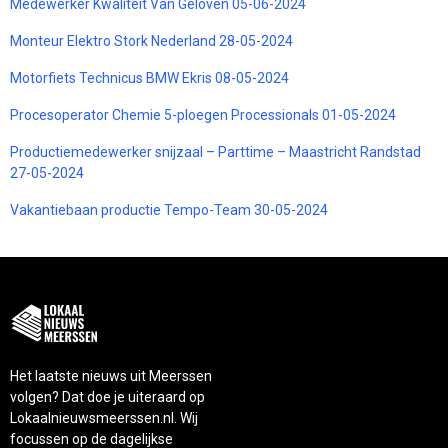
Medewerker Kwaliteit Van Geloven 05-06-2024
Monteur Elektro Stork Nederland 28-05-2024
Motorfiets Technicus BMW Ekris 08-05-2024
Procesoperator Chemie 5-ploegen Processionals 01-05-2024
Productiemedewerker snijzaal – Parttime – Maastricht Randstad
27-05-2024
Vakantiebaan productie Tempo-Team 30-05-2024
Het laatste nieuws uit Meerssen
volgen? Dat doe je uiteraard op
Lokaalnieuwsmeerssen.nl. Wij
focussen op de dagelijkse