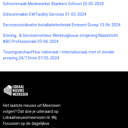
Schoonmaak Medewerker Blankers Schoon 25-05-2024
Schoonmaker EW Facility Services 01-05-2024
Servicecoördinator Installatietechniek Eminent Groep 10-06-2024
Storing,- & Servicemonteur Werktuigbouw omgeving Maastricht
ABC Professionals 03-06-2024
Touringcarchauffeur nationaal / internationaal, met of zonder
ervaring 24/7 Drive 07-05-2024
Het laatste nieuws uit Meerssen
volgen? Dat doe je uiteraard op
Lokaalnieuwsmeerssen.nl. Wij
focussen op de dagelijkse