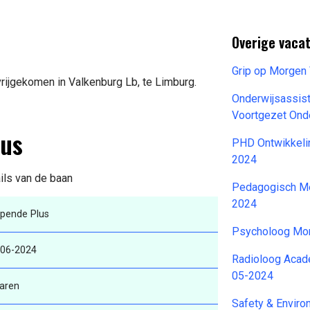
Overige vaca
Grip op Morgen
rijgekomen in Valkenburg Lb, te Limburg.
Onderwijsassist
Voortgezet Ond
lus
PHD Ontwikkelin
2024
ils van de baan
Pedagogisch Me
2024
lpende Plus
Psycholoog Mon
-06-2024
Radioloog Acad
05-2024
aren
Safety & Enviro