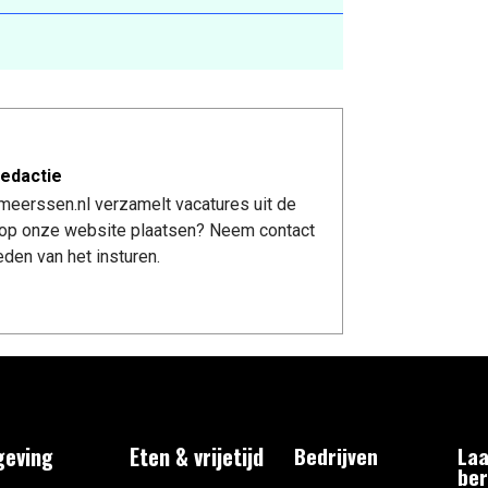
edactie
meerssen.nl verzamelt vacatures uit de
re op onze website plaatsen? Neem contact
den van het insturen.
eving
Eten & vrijetijd
Bedrijven
Laa
ber