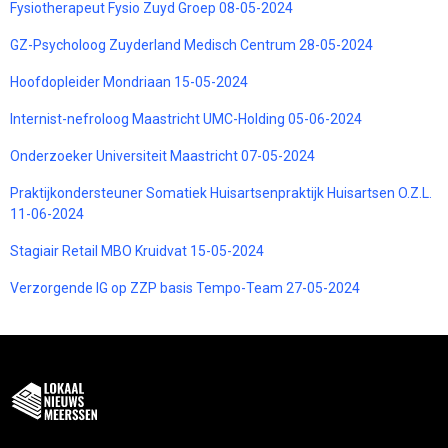
Fysiotherapeut Fysio Zuyd Groep 08-05-2024
GZ-Psycholoog Zuyderland Medisch Centrum 28-05-2024
Hoofdopleider Mondriaan 15-05-2024
Internist-nefroloog Maastricht UMC-Holding 05-06-2024
Onderzoeker Universiteit Maastricht 07-05-2024
Praktijkondersteuner Somatiek Huisartsenpraktijk Huisartsen O.Z.L.
11-06-2024
Stagiair Retail MBO Kruidvat 15-05-2024
Verzorgende IG op ZZP basis Tempo-Team 27-05-2024