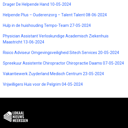
Drager De Helpende Hand 10-05-2024
Helpende Plus – Ouderenzorg – Talent Talent 08-06-2024
Hulp in de huishouding Tempo-Team 27-05-2024
Physician Assistant Verloskundige Academisch Ziekenhuis
Maastricht 13-06-2024
Risico Adviseur Omgevingsveiligheid Sitech Services 20-05-2024
Spreekuur Assistente Chiropractor Chiropractie Daams 07-05-2024
Vakantiewerk Zuyderland Medisch Centrum 23-05-2024
Vrijwilligers Huis voor de Pelgrim 04-05-2024