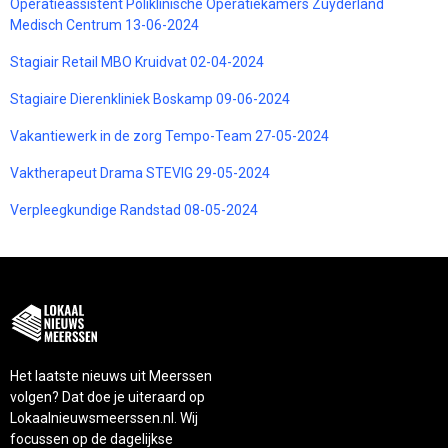
Operatieassistent Poliklinische Operatiekamers Zuyderland
Medisch Centrum 13-06-2024
Stagiair Retail MBO Kruidvat 02-04-2024
Stagiaire Dierenkliniek Boskamp 09-06-2024
Vakantiewerk in de zorg Tempo-Team 27-05-2024
Vaktherapeut Drama STEVIG 29-05-2024
Verpleegkundige Randstad 08-05-2024
Het laatste nieuws uit Meerssen
volgen? Dat doe je uiteraard op
Lokaalnieuwsmeerssen.nl. Wij
focussen op de dagelijkse