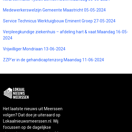
Medewerkerswelzijn Gemeente Maastricht 05-05-2024
Service Technicus Werktuigbouw Eminent Groep 27-05-2024
Verpleegkundige ziekenhuis – afdeling hart & vaat Maandag 16-05-
2024
Vrijwilliger Mondriaan 13-06-2024
ZZP’er in de gehandicaptenzorg Maandag 11-06-2024
Het laatste nieuws uit Meerssen
volgen? Dat doe je uiteraard op
Lokaalnieuwsmeerssen.nl. Wij
focussen op de dagelijkse